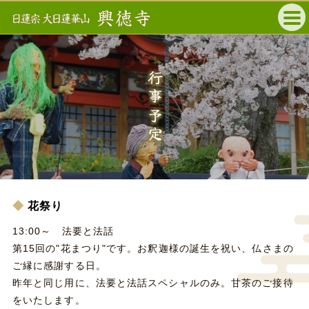
行事予定
花祭り
13:00～ 法要と法話
第15回の"花まつり"です。お釈迦様の誕生を祝い、仏さまの
ご縁に感謝する日。
昨年と同じ用に、法要と法話スペシャルのみ。甘茶のご接待
をいたします。