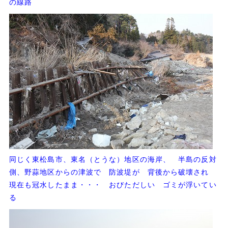
の線路
同じく東松島市、東名（とうな）地区の海岸、 半島の反対
側、野蒜地区からの津波で 防波堤が 背後から破壊され
現在も冠水したまま・・・ おびただしい ゴミが浮いてい
る