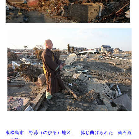
東松島市 野蒜（のびる）地区、 捻じ曲げられた 仙石線