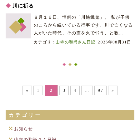
川に祈る
８月１６日、恒例の「川施餓鬼」。 私が子供
のころから続いている行事です。川で亡くなる
人がいた時代、その霊を火で弔う、と教
…
カテゴリ：
山寺の和尚さん日記
2025年08月31日
«
1
2
3
4
…
97
»
カテゴリー
お知らせ
山寺の和尚さん日記