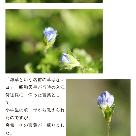
「雑草という名前の草はない
ヨ」 昭和天皇が当時の入江
侍従長に 仰った言葉とし
て、
小学生の頃 母から教えられ
たのですが、
突然 その言葉が 蘇りまし
た。