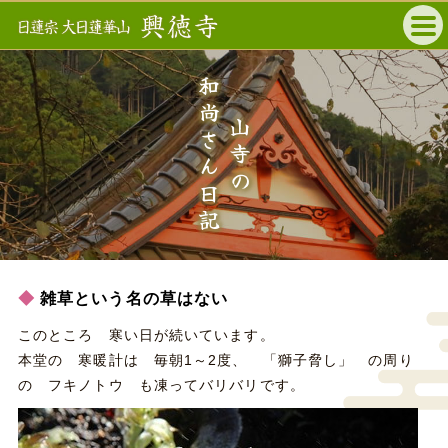
和尚さん日記
山寺の
雑草という名の草はない
このところ 寒い日が続いています。
本堂の 寒暖計は 毎朝1～2度、 「獅子脅し」 の周り
の フキノトウ も凍ってバリバリです。