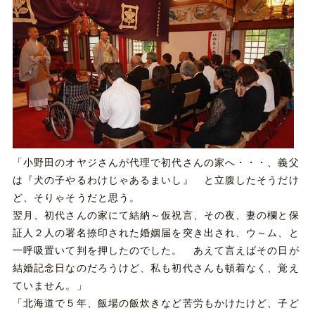
「小野田のオヤジさんが代理で初代さんの家へ・・・、義父
は『犬の子やるわけじゃあるまいし』 と立腹したそうだけ
ど、そりゃそうだと思う。
翌月、初代さんの家にて結納～仮祝言、その夜、妻の欄と保
証人２人の署名捺印された婚姻届を突き出され、ウ～ム、と
一呼吸置いて判を押したのでした。 あえて言えばその日が
結婚記念日なのだろうけど、私も初代さんも頓着なく、覚え
ていません。」
「北海道で５年、飯場の飯炊きなど苦労もかけたけど、子ど