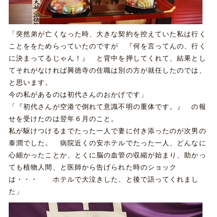
「突然弟が亡くなった時、大きな契約を控えていた私は行く
ことををためらっていたのですが 『何を言ってんの、行く
に決まってるじゃん！』 と背中を押してくれて、結果とし
てそれがなければ興徳寺の住職は別の方が就任したのでは、
と思います。
今の私があるのは初代さんのおかげです」
「『初代さんが空港で倒れて意識不明の重体です。』 の報
せを受けたのは翌年６月のこと。
私が駆けつけるまでたった一人で妻に付き添ったのが次男の
泰潤でした。 病院近くの安ホテルでたった一人、どんなに
心細かったことか、とくに脳の血管の収縮が始まり、助かっ
ても植物人間、と医師から告げられた時のショック
は・・・ ホテルで大泣きした、と後で語ってくれまし
た」