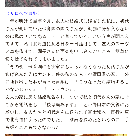
〈サロベツ原野〉
「年が明けて翌年２月、友人の結婚式に帰省した私に、初代
さんが働いていた保育園の園長さんが、勤務に身が入らない
のは私のせいである・・・と言っている、という声が聞こえ
てきて、私は北海道に戻る日を一日延ばして、友人のスーツ
と車を借りて、園長さんに面会を申し込んだところ、簡単に
切り捨てられてしまいました」
「その夜、保育園にも実家にもいられなくなった初代さんが
逃げ込んだ先はナント、件の私の友人・小野田君の家。 外
に連れ出した私が言った言葉は 『こうなったら結婚するし
かないじゃん』 『・・・ウン』、
友人の家に戻り結婚報告をし、ついで私と初代さんの家にそ
こから電話をし、『後は頼みます』 と小野田君の父親にお
願いし、友人たちと初代さんに送られて富士駅へ、夜行列車
で北海道に戻ったのでした。 結婚を決めたというのに、手
も握ることもできなかった」