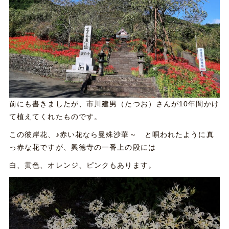
前にも書きましたが、市川建男（たつお）さんが10年間かけ
て植えてくれたものです。
この彼岸花、♪赤い花なら曼殊沙華～ と唄われたように真
っ赤な花ですが、興徳寺の一番上の段には
白、黄色、オレンジ、ピンクもあります。