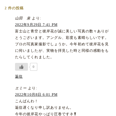
2 件の投稿
山田 泉
より:
2022年9月29日 7:41 PM
富士山と青空と彼岸花が誠に美しい写真の数々ありが
とうございます。アングル、彩度も素晴らしいです。
プロの写真家撮影でしょうか。今年初めて彼岸花を見
に伺いましたが、実物を拝見した時と同様の感動をも
たらしてくれました。
0
返信
エミー
より:
2022年10月8日 6:01 PM
こんばんわ！
返信遅くなり申し訳ありません。
今年の彼岸花やっぱり圧巻ですネ❣