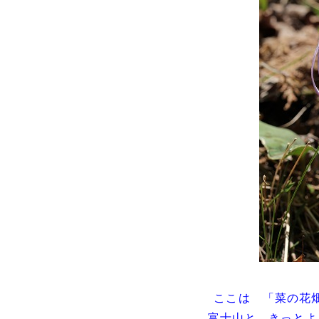
ここは 「菜の花
富士山と きっとよ