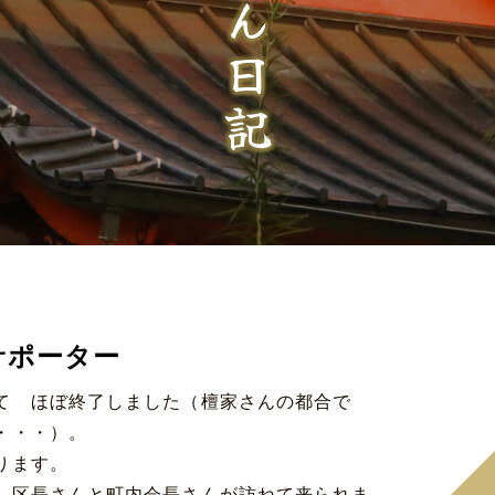
サポーター
って ほぼ終了しました（檀家さんの都合で
が・・・）。
ります。
、区長さんと町内会長さんが訪ねて来られま