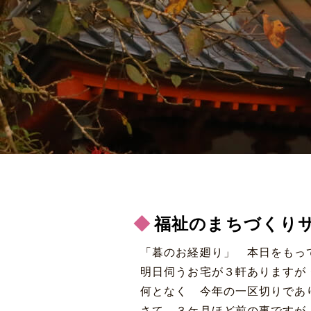
福祉のまちづくり
「暮のお経廻り」 本日をも
明日伺うお宅が３軒あります
何となく 今年の一区切りであ
さて ３ケ月ほど前の事ですが