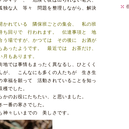
孤独な人 等々 問題を整理しながら、解決
開かれている 隣保班ごとの集会、 私の班
持ち回りで 行われます。 伝達事項と 地
合う場ですが、かつては その後に お酒が
もあったようです。 最近では お茶だけ、
い月もあります。
街地では事情もまったく異なるし、ひとくく
んが、 こんなにも多くの人たちが 生き生
の幸福を願って 活動されていることを知っ
な収穫でした。
らかのお役にたちたい、と思いました。
冬一番の寒さでした。
も神々しいまでの 美しさです。