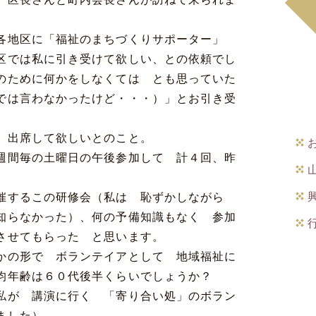
各地区に「福祉のまちづくりサポーター」
区では私に引き受けて欲しい、との依頼でし
のために何かをしなくては とも思っていた
では言わなかったけど・・・）」とお引き受
に 出席して欲しいとのこと。
週間毎の土曜日の午後参加して 計４回、昨
主催するこの研修会（私は 恥ずかしながら
知らなかった）、何の予備知識もなく 参加
させてもらった と思います。
かの形で ボランテイアとして 地域福祉に
平均年齢は６０代後半くらいでしょうか？
私が 講演に行く 「寄り合い処」のボラン
ました）。