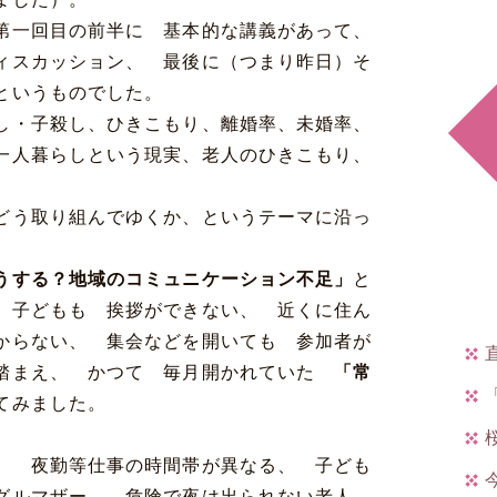
第一回目の前半に 基本的な講義があって、
ィスカッション、 最後に（つまり昨日）そ
というものでした。
し・子殺し、ひきこもり、離婚率、未婚率、
一人暮らしという現実、老人のひきこもり、
どう取り組んでゆくか、というテーマに沿っ
。
うする？地域のコミュニケーション不足」
と
 子どもも 挨拶ができない、 近くに住ん
からない、 集会などを開いても 参加者が
を踏まえ、 かつて 毎月開かれていた
「常
てみました。
、 夜勤等仕事の時間帯が異なる、 子ども
グルマザー、 危険で夜は出られない老人、